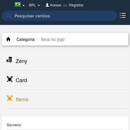
Brazil(Português)
BRL
Acesso
ou
Registrar
Categoria
Itens no jogo
Zeny
Card
Items
Servers: