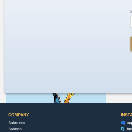
COMPANY
INST
Sobre nos
su
Anúncio
bu