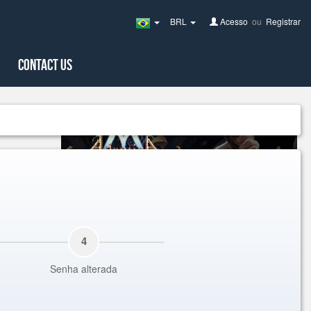
BRL
Acesso
ou
Registrar
Brazil(Português)
Contact Us
4
Senha alterada