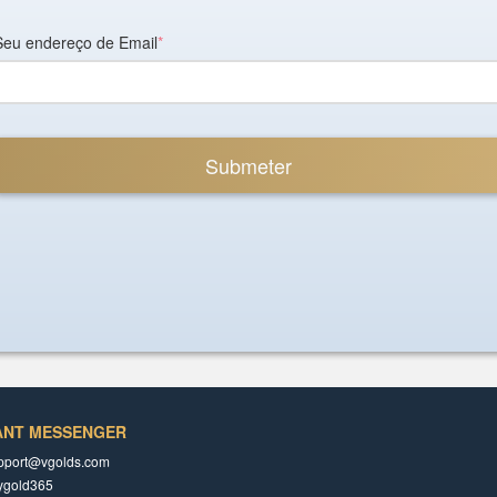
Seu endereço de Email
*
Submeter
ANT MESSENGER
pport@vgolds.com
ygold365