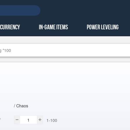
 Currency
In-Game Items
Power Leveling
g *100
/ Chaos
e
1-100