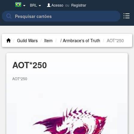
Brazil(Português)
BRL
Acesso
ou
Registrar
Guild Wars
Item
/ Armbrace's of Truth
AOT*250
AOT*250
AOT*250