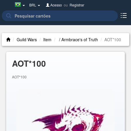
Brazil(Português)
BRL
Acesso
ou
Registrar
Guild Wars
Item
/ Armbrace's of Truth
AOT*100
AOT*100
AOT*100