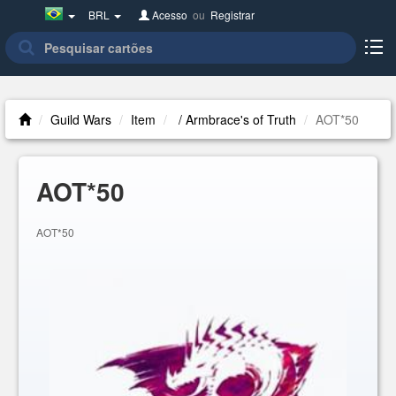
Brazil(Português)
BRL
Acesso
ou
Registrar
Guild Wars
Item
/ Armbrace's of Truth
AOT*50
AOT*50
AOT*50