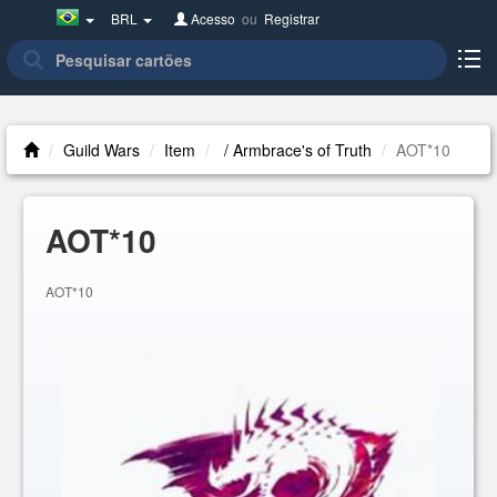
Brazil(Português)
BRL
Acesso
ou
Registrar
Guild Wars
Item
/ Armbrace's of Truth
AOT*10
AOT*10
AOT*10