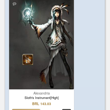
Alexandria
Sloth's Instrument[High]
BRL 143.03