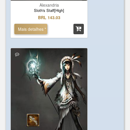
Alexandria
Sloth's Staff[High]
BRL 143.03
Mais detalhes "