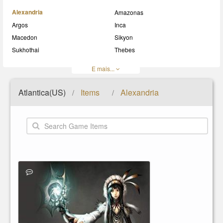
Alexandria
Amazonas
Argos
Inca
Macedon
Sikyon
Sukhothai
Thebes
E mais...
Atlantica(US)
Items
Alexandria
/
/